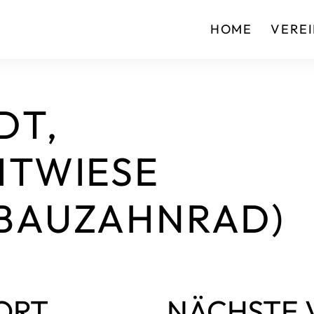
HOME
VERE
DT,
HTWIESE
BAUZAHNRAD)
ORT
NÄCHSTE 